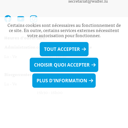
secretariat@walfer.lu
Certains cookies sont nécessaires au fonctionnement de
ce site. En outre, certains services externes nécessitent
votre autorisation pour fonctionner.
Heures d’ouverture:
Administration communale de Walferdange
TOUT ACCEPTER
Lu - Ve 08h00 - 11h30
13h30 - 16h00
CHOISIR QUOI ACCEPTER
Biergercenter
PLUS D'INFORMATION
Lu - Ve 08h00 - 11h30
13h30 - 16h00
Le mardi après-midi et le vendredi après-
midi uniquement sur Rdv.
Nocturne :
Mercredi de 16h00 - 18h45 uniquement sur Rdv