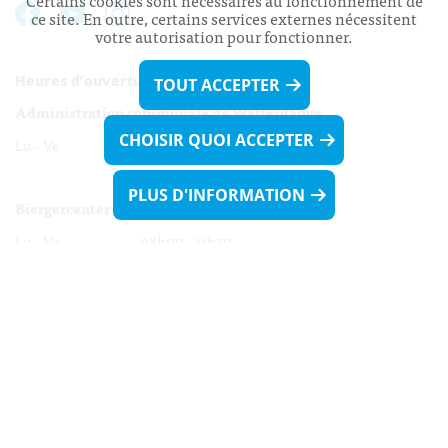
Certains cookies sont nécessaires au fonctionnement de
ce site. En outre, certains services externes nécessitent
votre autorisation pour fonctionner.
Heures d’ouverture:
TOUT ACCEPTER
Administration communale de Walferdange
CHOISIR QUOI ACCEPTER
Lu - Ve 08h00 - 11h30
13h30 - 16h00
PLUS D'INFORMATION
Biergercenter
Lu - Ve 08h00 - 11h30
13h30 - 16h00
Le mardi après-midi et le vendredi après-
midi uniquement sur Rdv.
Nocturne :
Mercredi de 16h00 - 18h45 uniquement sur Rdv
(prise de Rdv possible jusqu'à mardi 11h30).