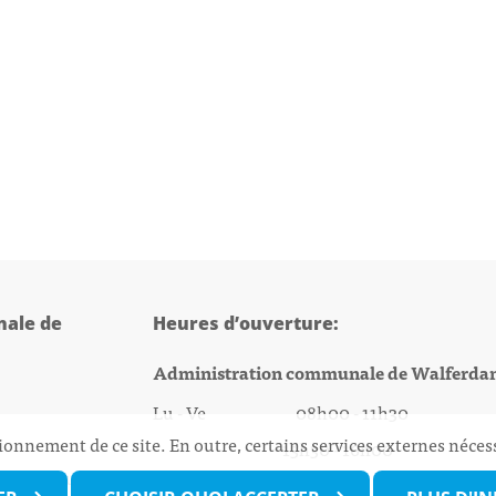
ale de
Heures d’ouverture:
Administration communale de Walferda
Lu - Ve 08h00 - 11h30
ionnement de ce site. En outre, certains services externes néces
13h30 - 16h00
@walfer.lu
Biergercenter