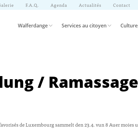
Galerie
F.A.Q.
Agenda
Actualités
Contact
Walferdange
Services au citoyen
Culture
ung / Ramassage
avorisés de Luxembourg sammelt den 23.4. vun 8 Auer moies un