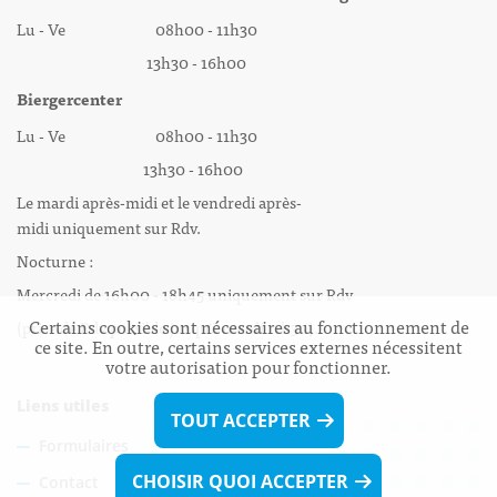
Lu - Ve 08h00 - 11h30
13h30 - 16h00
Biergercenter
Lu - Ve 08h00 - 11h30
13h30 - 16h00
Le mardi après-midi et le vendredi après-
midi uniquement sur Rdv.
Nocturne :
Mercredi de 16h00 - 18h45 uniquement sur Rdv
Certains cookies sont nécessaires au fonctionnement de
(prise de Rdv possible jusqu'à mardi 11h30).
ce site. En outre, certains services externes nécessitent
votre autorisation pour fonctionner.
Liens utiles
TOUT ACCEPTER
Formulaires
CHOISIR QUOI ACCEPTER
Contact