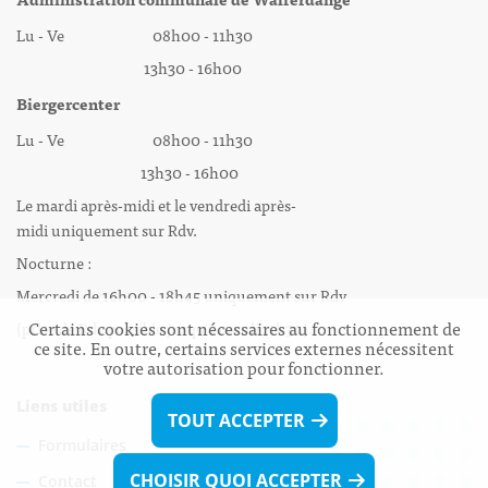
Lu - Ve 08h00 - 11h30
13h30 - 16h00
Biergercenter
Lu - Ve 08h00 - 11h30
13h30 - 16h00
Le mardi après-midi et le vendredi après-
midi uniquement sur Rdv.
Nocturne :
Mercredi de 16h00 - 18h45 uniquement sur Rdv
Certains cookies sont nécessaires au fonctionnement de
(prise de Rdv possible jusqu'à mardi 11h30).
ce site. En outre, certains services externes nécessitent
votre autorisation pour fonctionner.
Liens utiles
TOUT ACCEPTER
Formulaires
CHOISIR QUOI ACCEPTER
Contact