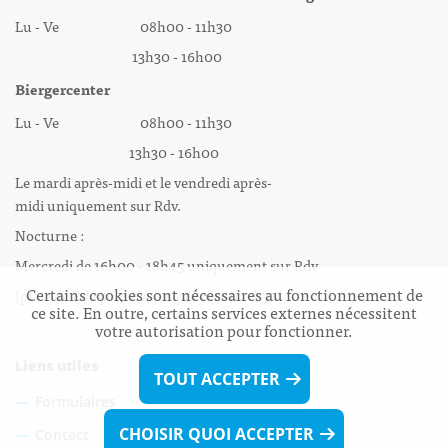
Lu - Ve 08h00 - 11h30
13h30 - 16h00
Biergercenter
Lu - Ve 08h00 - 11h30
13h30 - 16h00
Le mardi après-midi et le vendredi après-
midi uniquement sur Rdv.
Nocturne :
Mercredi de 16h00 - 18h45 uniquement sur Rdv
Certains cookies sont nécessaires au fonctionnement de
(prise de Rdv possible jusqu'à mardi 11h30).
ce site. En outre, certains services externes nécessitent
votre autorisation pour fonctionner.
Liens utiles
TOUT ACCEPTER
Formulaires
CHOISIR QUOI ACCEPTER
Contact