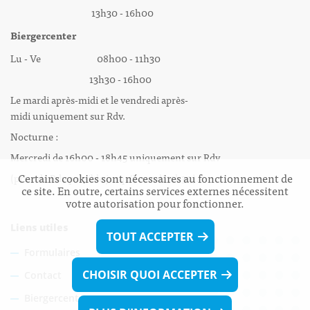
13h30 - 16h00
Biergercenter
Lu - Ve 08h00 - 11h30
13h30 - 16h00
Le mardi après-midi et le vendredi après-
midi uniquement sur Rdv.
Nocturne :
Mercredi de 16h00 - 18h45 uniquement sur Rdv
Certains cookies sont nécessaires au fonctionnement de
(prise de Rdv possible jusqu'à mardi 11h30).
ce site. En outre, certains services externes nécessitent
votre autorisation pour fonctionner.
Liens utiles
TOUT ACCEPTER
Formulaires
CHOISIR QUOI ACCEPTER
Contact
Biergercenter