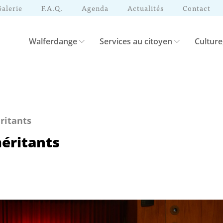
Galerie
F.A.Q.
Agenda
Actualités
Contact
Walferdange
Services au citoyen
Culture
ritants
méritants