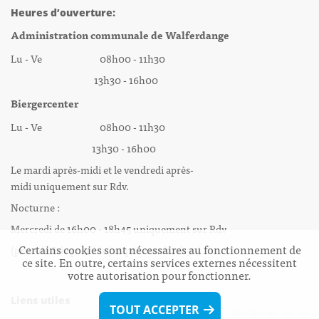
Heures d’ouverture:
Administration communale de Walferdange
Lu - Ve 08h00 - 11h30
13h30 - 16h00
Biergercenter
Lu - Ve 08h00 - 11h30
13h30 - 16h00
Le mardi après-midi et le vendredi après-
midi uniquement sur Rdv.
Nocturne :
Mercredi de 16h00 - 18h45 uniquement sur Rdv
Certains cookies sont nécessaires au fonctionnement de
(prise de Rdv possible jusqu'à mardi 11h30).
ce site. En outre, certains services externes nécessitent
votre autorisation pour fonctionner.
Liens utiles
TOUT ACCEPTER