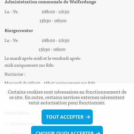
Administration communale de Walferdange
Lu - Ve 08h00 - 11h30
13h30 - 16h00
Biergercenter
Lu - Ve 08h00 - 11h30
13h30 - 16h00
Le mardi après-midi et le vendredi après-
midi uniquement sur Rdv.
Nocturne :
Mercredi de 16h00 - 18h45 uniquement sur Rdv
Certains cookies sont nécessaires au fonctionnement de
(prise de Rdv possible jusqu'à mardi 11h30).
ce site. En outre, certains services externes nécessitent
votre autorisation pour fonctionner.
Liens utiles
TOUT ACCEPTER
Formulaires
CHOISIR QUOI ACCEPTER
Contact