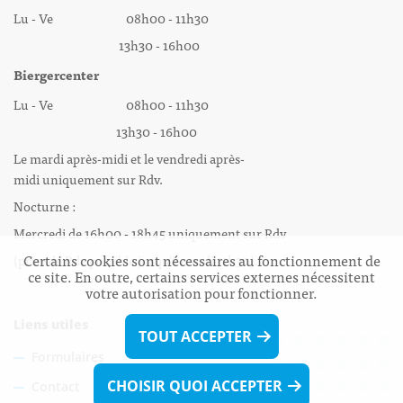
Lu - Ve 08h00 - 11h30
13h30 - 16h00
Biergercenter
Lu - Ve 08h00 - 11h30
13h30 - 16h00
Le mardi après-midi et le vendredi après-
midi uniquement sur Rdv.
Nocturne :
Mercredi de 16h00 - 18h45 uniquement sur Rdv
Certains cookies sont nécessaires au fonctionnement de
(prise de Rdv possible jusqu'à mardi 11h30).
ce site. En outre, certains services externes nécessitent
votre autorisation pour fonctionner.
Liens utiles
TOUT ACCEPTER
Formulaires
CHOISIR QUOI ACCEPTER
Contact