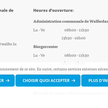
ale de
Heures d’ouverture:
Administration communale de Walferda
Lu - Ve 08h00 - 11h30
13h30 - 16h00
@walfer.lu
Biergercenter
Lu - Ve 08h00 - 11h30
13h30 - 16h00
ionnement de ce site. En outre, certains services externes néces
Le mardi après-midi et le vendredi après-
midi uniquement sur Rdv.
ER
CHOISIR QUOI ACCEPTER
PLUS D'I
Nocturne :
Mercredi de 16h00 - 18h45 uniquement sur
(prise de Rdv possible jusqu'à mardi 11h30).