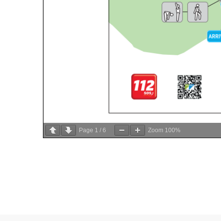
Page
1
/
6
Zoom
100%