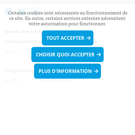
Certains cookies sont nécessaires au fonctionnement de
ce site. En outre, certains services externes nécessitent
votre autorisation pour fonctionner.
Heures d’ouverture:
TOUT ACCEPTER
Administration communale de Walferdange
Lu - Ve 08h00 - 11h30
CHOISIR QUOI ACCEPTER
13h30 - 16h00
Biergercenter
PLUS D'INFORMATION
Lu - Ve 08h00 - 11h30
13h30 - 16h00
Le mardi après-midi et le vendredi après-
midi uniquement sur Rdv.
Nocturne :
Mercredi de 16h00 - 18h45 uniquement sur Rdv
(prise de Rdv possible jusqu'à mardi 11h30).