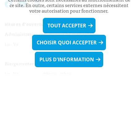
ce site. En outre, certains services externes nécessitent
votre autorisation pour fonctionner.
Heures d’ouverture:
TOUT ACCEPTER
Administration communale de Walferdange
CHOISIR QUOI ACCEPTER
Lu - Ve 08h00 - 11h30
13h30 - 16h00
PLUS D'INFORMATION
Biergercenter
Lu - Ve 08h00 - 11h30
13h30 - 16h00
Le mardi après-midi et le vendredi après-
midi uniquement sur Rdv.
Nocturne :
Mercredi de 16h00 - 18h45 uniquement sur Rdv
(prise de Rdv possible jusqu'à mardi 11h30).