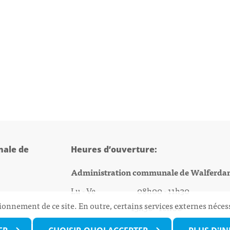
ale de
Heures d’ouverture:
Administration communale de Walferda
Lu - Ve 08h00 - 11h30
ionnement de ce site. En outre, certains services externes néces
13h30 - 16h00
@walfer.lu
Biergercenter