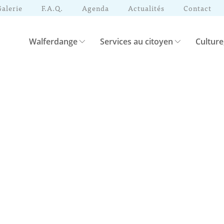
Galerie
F.A.Q.
Agenda
Actualités
Contact
Walferdange
Services au citoyen
Culture