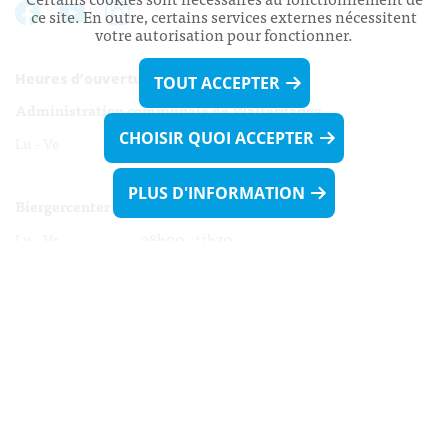
ce site. En outre, certains services externes nécessitent
votre autorisation pour fonctionner.
Heures d’ouverture:
TOUT ACCEPTER
Administration communale de Walferdange
CHOISIR QUOI ACCEPTER
Lu - Ve 08h00 - 11h30
13h30 - 16h00
PLUS D'INFORMATION
Biergercenter
Lu - Ve 08h00 - 11h30
13h30 - 16h00
Le mardi après-midi et le vendredi après-
midi uniquement sur Rdv.
Nocturne :
Mercredi de 16h00 - 18h45 uniquement sur Rdv
(prise de Rdv possible jusqu'à mardi 11h30).