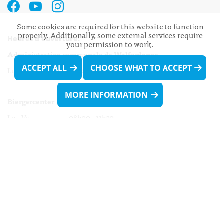
Some cookies are required for this website to function
properly. Additionally, some external services require
Heures d’ouverture:
your permission to work.
Administration communale de Walferdange
ACCEPT ALL
CHOOSE WHAT TO ACCEPT
Lu - Ve 08h00 - 11h30
13h30 - 16h00
MORE INFORMATION
Biergercenter
Lu - Ve 08h00 - 11h30
13h30 - 16h00
Le mardi après-midi et le vendredi après-
midi uniquement sur Rdv.
Nocturne :
Mercredi de 16h00 - 18h45 uniquement sur Rdv
(prise de Rdv possible jusqu'à mardi 11h30).