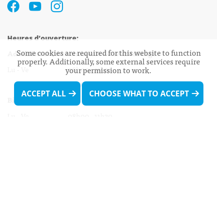
Heures d’ouverture:
Some cookies are required for this website to function
Administration communale de Walferdange
properly. Additionally, some external services require
Lu - Ve 08h00 - 11h30
your permission to work.
13h30 - 16h00
ACCEPT ALL
CHOOSE WHAT TO ACCEPT
Biergercenter
Lu - Ve 08h00 - 11h30
13h30 - 16h00
Le mardi après-midi et le vendredi après-
midi uniquement sur Rdv.
Nocturne :
Mercredi de 16h00 - 18h45 uniquement sur Rdv
(prise de Rdv possible jusqu'à mardi 11h30).