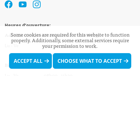
Heures d’ouverture:
Some cookies are required for this website to function
Administration communale de Walferdange
properly. Additionally, some external services require
your permission to work.
Lu - Ve 08h00 - 11h30
13h30 - 16h00
ACCEPT ALL
CHOOSE WHAT TO ACCEPT
Biergercenter
Lu - Ve 08h00 - 11h30
13h30 - 16h00
Le mardi après-midi et le vendredi après-
midi uniquement sur Rdv.
Nocturne :
Mercredi de 16h00 - 18h45 uniquement sur Rdv
(prise de Rdv possible jusqu'à mardi 11h30).