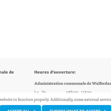
ale de
Heures d’ouverture:
Administration communale de Walferda
Lu - Ve 08h00 - 11h30
website to function properly. Additionally, some external servi
13h30 - 16h00
@walfer.lu
Biergercenter