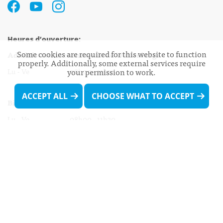
Heures d’ouverture:
Some cookies are required for this website to function
Administration communale de Walferdange
properly. Additionally, some external services require
Lu - Ve 08h00 - 11h30
your permission to work.
13h30 - 16h00
ACCEPT ALL
CHOOSE WHAT TO ACCEPT
Biergercenter
Lu - Ve 08h00 - 11h30
13h30 - 16h00
Le mardi après-midi et le vendredi après-
midi uniquement sur Rdv.
Nocturne :
Mercredi de 16h00 - 18h45 uniquement sur Rdv
(prise de Rdv possible jusqu'à mardi 11h30).