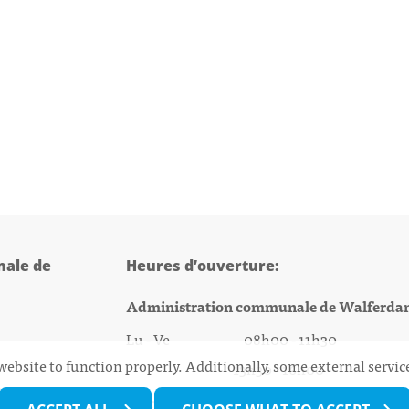
ale de
Heures d’ouverture:
Administration communale de Walferda
Lu - Ve 08h00 - 11h30
website to function properly. Additionally, some external servi
13h30 - 16h00
@walfer.lu
Biergercenter