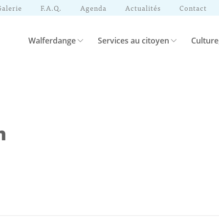
Galerie
F.A.Q.
Agenda
Actualités
Contact
Walferdange
Services au citoyen
Culture
n