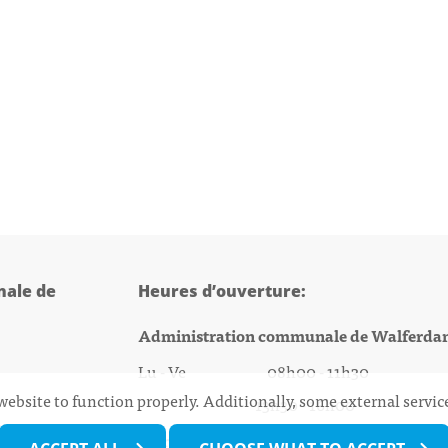
ale de
Heures d’ouverture:
Administration communale de Walferda
Lu - Ve 08h00 - 11h30
website to function properly. Additionally, some external servi
13h30 - 16h00
@walfer.lu
Biergercenter