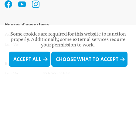
Heures d’ouverture:
Some cookies are required for this website to function
Administration communale de Walferdange
properly. Additionally, some external services require
your permission to work.
Lu - Ve 08h00 - 11h30
13h30 - 16h00
ACCEPT ALL
CHOOSE WHAT TO ACCEPT
Biergercenter
Lu - Ve 08h00 - 11h30
13h30 - 16h00
Le mardi après-midi et le vendredi après-
midi uniquement sur Rdv.
Nocturne :
Mercredi de 16h00 - 18h45 uniquement sur Rdv
(prise de Rdv possible jusqu'à mardi 11h30).