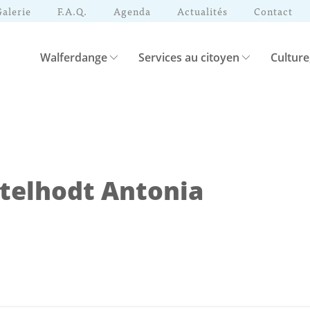
Galerie
F.A.Q.
Agenda
Actualités
Contact
Walferdange
Services au citoyen
Culture
etelhodt Antonia