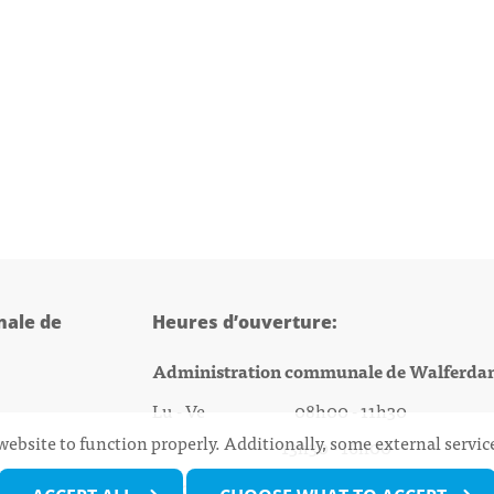
ale de
Heures d’ouverture:
Administration communale de Walferda
Lu - Ve 08h00 - 11h30
website to function properly. Additionally, some external servi
13h30 - 16h00
@walfer.lu
Biergercenter