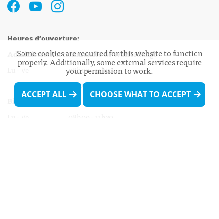
Heures d’ouverture:
Some cookies are required for this website to function
Administration communale de Walferdange
properly. Additionally, some external services require
Lu - Ve 08h00 - 11h30
your permission to work.
13h30 - 16h00
ACCEPT ALL
CHOOSE WHAT TO ACCEPT
Biergercenter
Lu - Ve 08h00 - 11h30
13h30 - 16h00
Le mardi après-midi et le vendredi après-
midi uniquement sur Rdv.
Nocturne :
Mercredi de 16h00 - 18h45 uniquement sur Rdv
(prise de Rdv possible jusqu'à mardi 11h30).