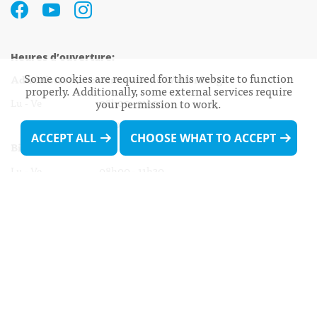
Heures d’ouverture:
Some cookies are required for this website to function
Administration communale de Walferdange
properly. Additionally, some external services require
your permission to work.
Lu - Ve 08h00 - 11h30
13h30 - 16h00
ACCEPT ALL
CHOOSE WHAT TO ACCEPT
Biergercenter
Lu - Ve 08h00 - 11h30
13h30 - 16h00
Le mardi après-midi et le vendredi après-
midi uniquement sur Rdv.
Nocturne :
Mercredi de 16h00 - 18h45 uniquement sur Rdv
(prise de Rdv possible jusqu'à mardi 11h30).