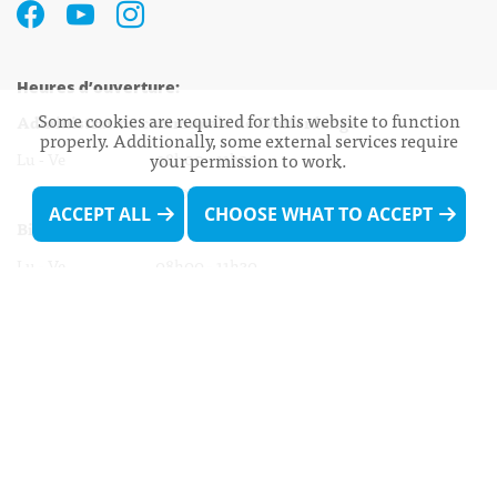
Heures d’ouverture:
Some cookies are required for this website to function
Administration communale de Walferdange
properly. Additionally, some external services require
Lu - Ve 08h00 - 11h30
your permission to work.
13h30 - 16h00
ACCEPT ALL
CHOOSE WHAT TO ACCEPT
Biergercenter
Lu - Ve 08h00 - 11h30
13h30 - 16h00
Le mardi après-midi et le vendredi après-
midi uniquement sur Rdv.
Nocturne :
Mercredi de 16h00 - 18h45 uniquement sur Rdv
(prise de Rdv possible jusqu'à mardi 11h30).