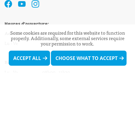
Heures d’ouverture:
Some cookies are required for this website to function
Administration communale de Walferdange
properly. Additionally, some external services require
Lu - Ve 08h00 - 11h30
your permission to work.
13h30 - 16h00
ACCEPT ALL
CHOOSE WHAT TO ACCEPT
Biergercenter
Lu - Ve 08h00 - 11h30
13h30 - 16h00
Le mardi après-midi et le vendredi après-
midi uniquement sur Rdv.
Nocturne :
Mercredi de 16h00 - 18h45 uniquement sur Rdv
(prise de Rdv possible jusqu'à mardi 11h30).