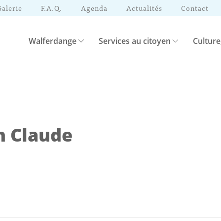
Galerie
F.A.Q.
Agenda
Actualités
Contact
Walferdange
Services au citoyen
Culture
h Claude