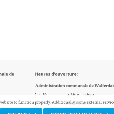
ale de
Heures d’ouverture:
Administration communale de Walferda
Lu - Ve 08h00 - 11h30
website to function properly. Additionally, some external servi
13h30 - 16h00
@walfer.lu
Biergercenter