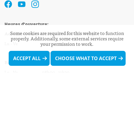
Heures d’ouverture:
Some cookies are required for this website to function
Administration communale de Walferdange
properly. Additionally, some external services require
your permission to work.
Lu - Ve 08h00 - 11h30
13h30 - 16h00
ACCEPT ALL
CHOOSE WHAT TO ACCEPT
Biergercenter
Lu - Ve 08h00 - 11h30
13h30 - 16h00
Le mardi après-midi et le vendredi après-
midi uniquement sur Rdv.
Nocturne :
Mercredi de 16h00 - 18h45 uniquement sur Rdv
(prise de Rdv possible jusqu'à mardi 11h30).