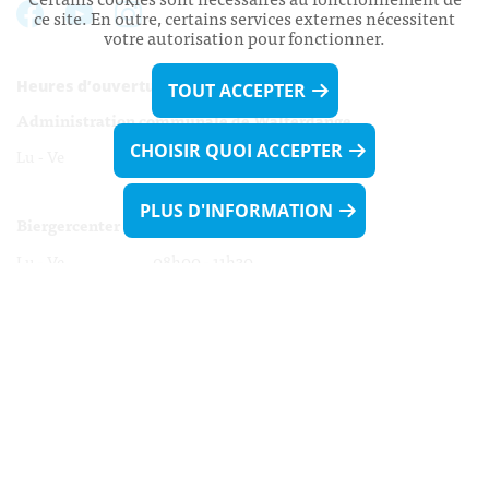
ce site. En outre, certains services externes nécessitent
votre autorisation pour fonctionner.
Heures d’ouverture:
TOUT ACCEPTER
Administration communale de Walferdange
CHOISIR QUOI ACCEPTER
Lu - Ve 08h00 - 11h30
13h30 - 16h00
PLUS D'INFORMATION
Biergercenter
Lu - Ve 08h00 - 11h30
13h30 - 16h00
Le mardi après-midi et le vendredi après-
midi uniquement sur Rdv.
Nocturne :
Mercredi de 16h00 - 18h45 uniquement sur Rdv
(prise de Rdv possible jusqu'à mardi 11h30).