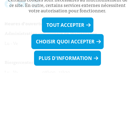
ce site. En outre, certains services externes nécessitent
votre autorisation pour fonctionner.
Heures d’ouverture:
TOUT ACCEPTER
Administration communale de Walferdange
CHOISIR QUOI ACCEPTER
Lu - Ve 08h00 - 11h30
13h30 - 16h00
PLUS D'INFORMATION
Biergercenter
Lu - Ve 08h00 - 11h30
13h30 - 16h00
Le mardi après-midi et le vendredi après-
midi uniquement sur Rdv.
Nocturne :
Mercredi de 16h00 - 18h45 uniquement sur Rdv
(prise de Rdv possible jusqu'à mardi 11h30).