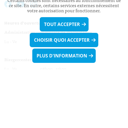
Certains cookies sont nécessaires au fonctionnement de
ce site. En outre, certains services externes nécessitent
votre autorisation pour fonctionner.
Heures d’ouverture:
TOUT ACCEPTER
Administration communale de Walferdange
CHOISIR QUOI ACCEPTER
Lu - Ve 08h00 - 11h30
13h30 - 16h00
PLUS D'INFORMATION
Biergercenter
Lu - Ve 08h00 - 11h30
13h30 - 16h00
Le mardi après-midi et le vendredi après-
midi uniquement sur Rdv.
Nocturne :
Mercredi de 16h00 - 18h45 uniquement sur Rdv
(prise de Rdv possible jusqu'à mardi 11h30).