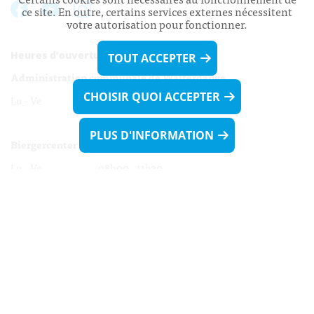
ce site. En outre, certains services externes nécessitent
votre autorisation pour fonctionner.
Heures d’ouverture:
TOUT ACCEPTER
Administration communale de Walferdange
CHOISIR QUOI ACCEPTER
Lu - Ve 08h00 - 11h30
13h30 - 16h00
PLUS D'INFORMATION
Biergercenter
Lu - Ve 08h00 - 11h30
13h30 - 16h00
Le mardi après-midi et le vendredi après-
midi uniquement sur Rdv.
Nocturne :
Mercredi de 16h00 - 18h45 uniquement sur Rdv
(prise de Rdv possible jusqu'à mardi 11h30).