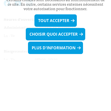
ce site. En outre, certains services externes nécessitent
votre autorisation pour fonctionner.
Heures d’ouverture:
TOUT ACCEPTER
Administration communale de Walferdange
CHOISIR QUOI ACCEPTER
Lu - Ve 08h00 - 11h30
13h30 - 16h00
PLUS D'INFORMATION
Biergercenter
Lu - Ve 08h00 - 11h30
13h30 - 16h00
Le mardi après-midi et le vendredi après-
midi uniquement sur Rdv.
Nocturne :
Mercredi de 16h00 - 18h45 uniquement sur Rdv
(prise de Rdv possible jusqu'à mardi 11h30).