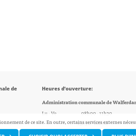
ale de
Heures d’ouverture:
Administration communale de Walferda
Lu - Ve 08h00 - 11h30
ionnement de ce site. En outre, certains services externes néces
13h30 - 16h00
@walfer.lu
Biergercenter