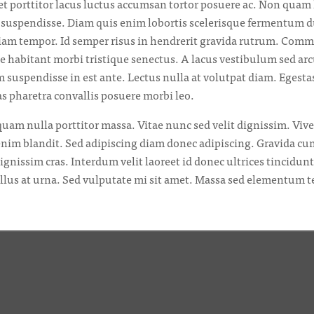
t porttitor lacus luctus accumsan tortor posuere ac. Non quam
e suspendisse. Diam quis enim lobortis scelerisque fermentum d
tiam tempor. Id semper risus in hendrerit gravida rutrum. Commo
 habitant morbi tristique senectus. A lacus vestibulum sed arcu
 suspendisse in est ante. Lectus nulla at volutpat diam. Egesta
s pharetra convallis posuere morbi leo.
am nulla porttitor massa. Vitae nunc sed velit dignissim. Viverr
nim blandit. Sed adipiscing diam donec adipiscing. Gravida cu
ignissim cras. Interdum velit laoreet id donec ultrices tincidu
ellus at urna. Sed vulputate mi sit amet. Massa sed elementum 