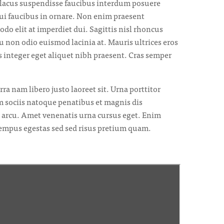
 lacus suspendisse faucibus interdum posuere
ui faucibus in ornare. Non enim praesent
do elit at imperdiet dui. Sagittis nisl rhoncus
 non odio euismod lacinia at. Mauris ultrices eros
s integer eget aliquet nibh praesent. Cras semper
a nam libero justo laoreet sit. Urna porttitor
m sociis natoque penatibus et magnis dis
nt arcu. Amet venenatis urna cursus eget. Enim
tempus egestas sed sed risus pretium quam.