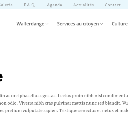
Galerie
F.A.Q.
Agenda
Actualités
Contact
Walferdange
Services au citoyen
Culture
e
udin ac orci phasellus egestas. Lectus proin nibh nisl condimen
non odio. Viverra nibh cras pulvinar mattis nunc sed blandit. Vu
ec pretium vulputate sapien. Tristique senectus et netus et ma