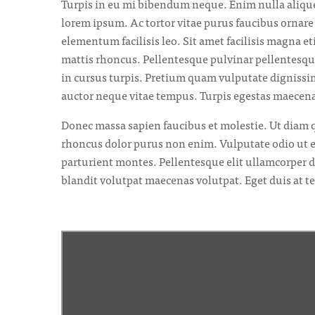
Turpis in eu mi bibendum neque. Enim nulla alique
lorem ipsum. Ac tortor vitae purus faucibus ornar
elementum facilisis leo. Sit amet facilisis magna e
mattis rhoncus. Pellentesque pulvinar pellentesque
in cursus turpis. Pretium quam vulputate dignissim
auctor neque vitae tempus. Turpis egestas maecena
Donec massa sapien faucibus et molestie. Ut diam qu
rhoncus dolor purus non enim. Vulputate odio ut e
parturient montes. Pellentesque elit ullamcorper d
blandit volutpat maecenas volutpat. Eget duis at t