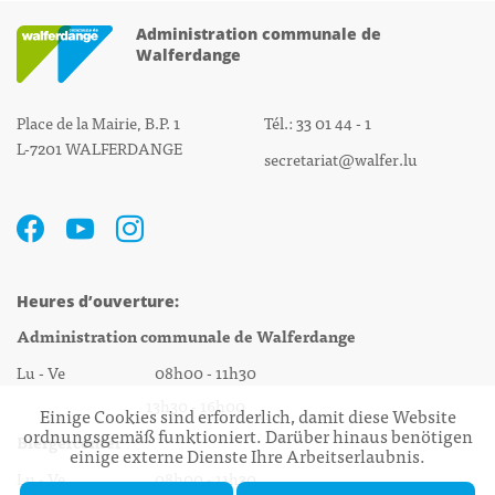
Administration communale de
Walferdange
Place de la Mairie, B.P. 1
Tél.: 33 01 44 - 1
L-7201 WALFERDANGE
secretariat@walfer.lu
Heures d’ouverture:
Administration communale de Walferdange
Lu - Ve 08h00 - 11h30
13h30 - 16h00
Einige Cookies sind erforderlich, damit diese Website
ordnungsgemäß funktioniert. Darüber hinaus benötigen
Biergercenter
einige externe Dienste Ihre Arbeitserlaubnis.
Lu - Ve 08h00 - 11h30