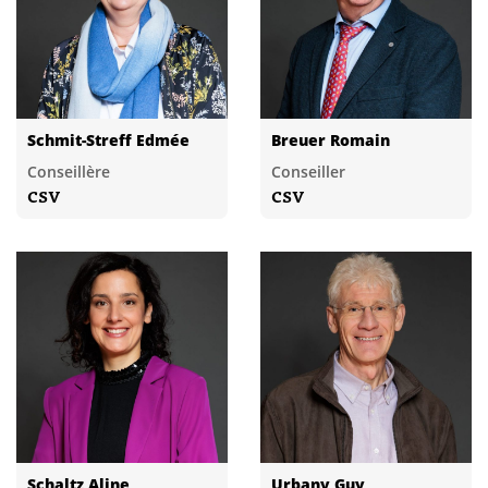
Schmit-Streff Edmée
Breuer Romain
Conseillère
Conseiller
CSV
CSV
Schaltz Aline
Urbany Guy