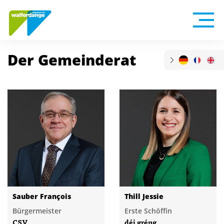
Der Gemeinderat
Sauber François
Thill Jessie
Bürgermeister
Erste Schöffin
CSV
déi gréng