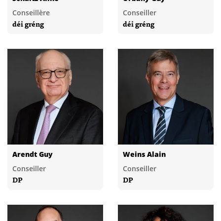
Conseillère
Conseiller
déi gréng
déi gréng
Arendt Guy
Weins Alain
Conseiller
Conseiller
DP
DP