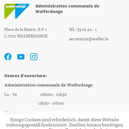
Administration communale de
Walferdange
Place de la Mairie, B.P. 1
Tél.: 33 01 44 - 1
L-7201 WALFERDANGE
secretariat@walfer.lu
Heures d’ouverture:
Administration communale de Walferdange
Lu - Ve 08h00 - 11h30
13h30 - 16h00
Biergercenter
Einige Cookies sind erforderlich, damit diese Website
Lu - Ve 08h00 - 11h30
ordnungsgemäß funktioniert. Darüber hinaus benötigen