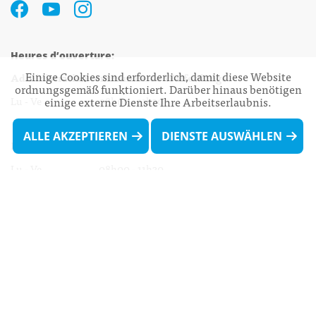
Heures d’ouverture:
Einige Cookies sind erforderlich, damit diese Website
Administration communale de Walferdange
ordnungsgemäß funktioniert. Darüber hinaus benötigen
Lu - Ve 08h00 - 11h30
einige externe Dienste Ihre Arbeitserlaubnis.
13h30 - 16h00
ALLE AKZEPTIEREN
DIENSTE AUSWÄHLEN
Biergercenter
Lu - Ve 08h00 - 11h30
13h30 - 16h00
Le mardi après-midi et le vendredi après-
midi uniquement sur Rdv.
Nocturne :
Mercredi de 16h00 - 18h45 uniquement sur Rdv
(prise de Rdv possible jusqu'à mardi 11h30).