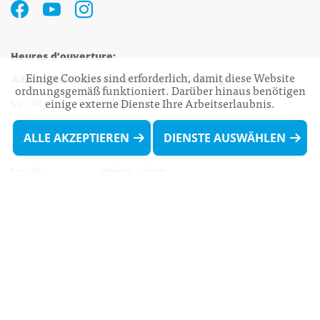
Heures d’ouverture:
Einige Cookies sind erforderlich, damit diese Website
Administration communale de Walferdange
ordnungsgemäß funktioniert. Darüber hinaus benötigen
Lu - Ve 08h00 - 11h30
einige externe Dienste Ihre Arbeitserlaubnis.
13h30 - 16h00
ALLE AKZEPTIEREN
DIENSTE AUSWÄHLEN
Biergercenter
Lu - Ve 08h00 - 11h30
13h30 - 16h00
Le mardi après-midi et le vendredi après-
midi uniquement sur Rdv.
Nocturne :
Mercredi de 16h00 - 18h45 uniquement sur Rdv
(prise de Rdv possible jusqu'à mardi 11h30).