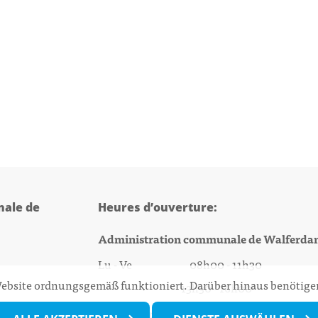
ale de
Heures d’ouverture:
Administration communale de Walferda
Lu - Ve 08h00 - 11h30
 Website ordnungsgemäß funktioniert. Darüber hinaus benötigen
13h30 - 16h00
@walfer.lu
Biergercenter