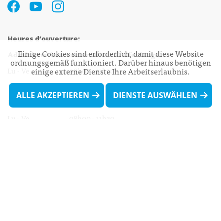
Heures d’ouverture:
Einige Cookies sind erforderlich, damit diese Website
Administration communale de Walferdange
ordnungsgemäß funktioniert. Darüber hinaus benötigen
Lu - Ve 08h00 - 11h30
einige externe Dienste Ihre Arbeitserlaubnis.
13h30 - 16h00
ALLE AKZEPTIEREN
DIENSTE AUSWÄHLEN
Biergercenter
Lu - Ve 08h00 - 11h30
13h30 - 16h00
Le mardi après-midi et le vendredi après-
midi uniquement sur Rdv.
Nocturne :
Mercredi de 16h00 - 18h45 uniquement sur Rdv
(prise de Rdv possible jusqu'à mardi 11h30).