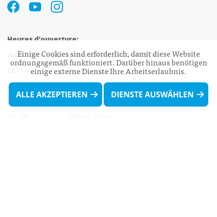
Heures d’ouverture:
Einige Cookies sind erforderlich, damit diese Website
Administration communale de Walferdange
ordnungsgemäß funktioniert. Darüber hinaus benötigen
einige externe Dienste Ihre Arbeitserlaubnis.
Lu - Ve 08h00 - 11h30
13h30 - 16h00
ALLE AKZEPTIEREN
DIENSTE AUSWÄHLEN
Biergercenter
Lu - Ve 08h00 - 11h30
13h30 - 16h00
Le mardi après-midi et le vendredi après-
midi uniquement sur Rdv.
Nocturne :
Mercredi de 16h00 - 18h45 uniquement sur Rdv
(prise de Rdv possible jusqu'à mardi 11h30).