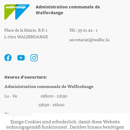
Administration communale de
Walferdange
Place de la Mairie, B.P. 1
Tél.: 33 01 44 - 1
L-7201 WALFERDANGE
secretariat@walfer.lu
Heures d’ouverture:
Administration communale de Walferdange
Lu - Ve 08h00 - 11h30
13h30 - 16h00
Biergercenter
Einige Cookies sind erforderlich, damit diese Website
Lu - Ve 08h00 - 11h30
ordnungsgemäß funktioniert. Darüber hinaus benötigen