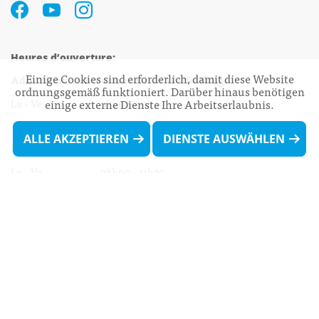
Heures d’ouverture:
Einige Cookies sind erforderlich, damit diese Website
Administration communale de Walferdange
ordnungsgemäß funktioniert. Darüber hinaus benötigen
einige externe Dienste Ihre Arbeitserlaubnis.
Lu - Ve 08h00 - 11h30
13h30 - 16h00
ALLE AKZEPTIEREN
DIENSTE AUSWÄHLEN
Biergercenter
Lu - Ve 08h00 - 11h30
13h30 - 16h00
Le mardi après-midi et le vendredi après-
midi uniquement sur Rdv.
Nocturne :
Mercredi de 16h00 - 18h45 uniquement sur Rdv
(prise de Rdv possible jusqu'à mardi 11h30).