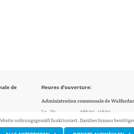
ale de
Heures d’ouverture:
Administration communale de Walferda
Lu - Ve 08h00 - 11h30
 Website ordnungsgemäß funktioniert. Darüber hinaus benötigen
13h30 - 16h00
@walfer.lu
Biergercenter