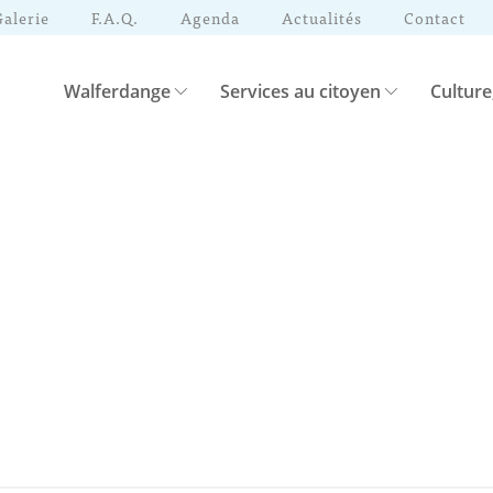
Galerie
F.A.Q.
Agenda
Actualités
Contact
Walferdange
Services au citoyen
Culture